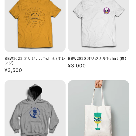
格
格
BBW2022 オリジナルT-shirt (オレ
BBW2020 オリジナルT-shirt (白）
ンジ）
通
¥3,000
通
¥3,500
常
常
価
価
格
格