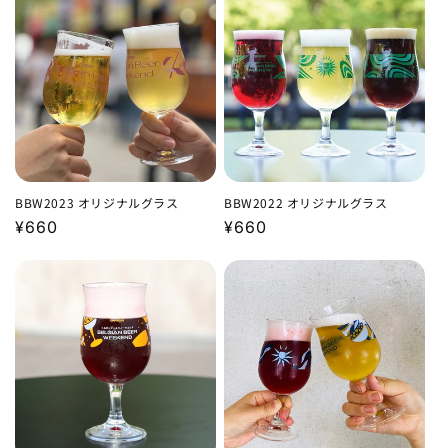
格
格
BBW2023 オリジナルグラス
BBW2022 オリジナルグラス
通
¥660
通
¥660
常
常
価
価
格
格