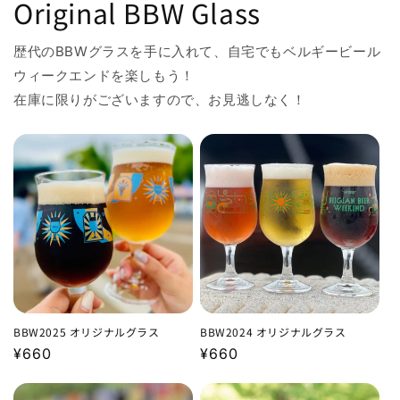
Original BBW Glass
歴代のBBWグラスを手に入れて、自宅でもベルギービール
ウィークエンドを楽しもう！
在庫に限りがございますので、お見逃しなく！
BBW2025 オリジナルグラス
BBW2024 オリジナルグラス
通
¥660
通
¥660
常
常
価
価