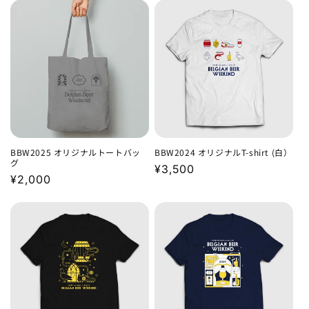
価
価
格
格
BBW2025 オリジナルトートバッ
BBW2024 オリジナルT-shirt (白）
グ
通
¥3,500
通
¥2,000
常
常
価
価
格
格