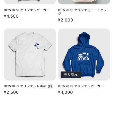
BBW2020 オリジナルパーカー
BBW2020 オリジナルトートバッ
グ
通
¥4,500
通
¥2,000
常
常
価
価
格
格
売り切れ
BBW2019 オリジナルT-shirt (白）
BBW2019 オリジナルパーカー
通
¥2,500
通
¥4,000
常
常
価
価
格
格