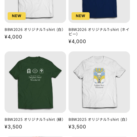
NEW
NEW
BBW2026 オリジナルT-shirt (白）
BBW2026 オリジナルT-shirt (ネイ
ビー）
通
¥4,000
通
¥4,000
常
常
価
価
格
格
BBW2025 オリジナルT-shirt (緑）
BBW2025 オリジナルT-shirt (白）
通
¥3,500
通
¥3,500
常
常