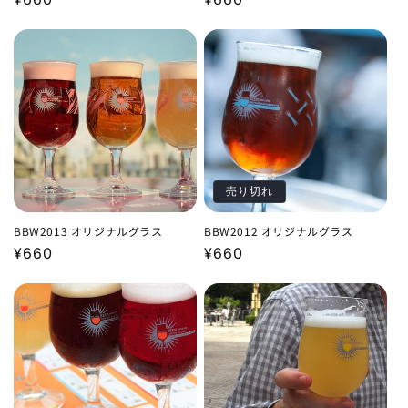
常
常
価
価
格
格
売り切れ
BBW2013 オリジナルグラス
BBW2012 オリジナルグラス
通
¥660
通
¥660
常
常
価
価
格
格