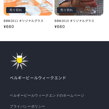
売り切れ
売り切れ
BBW2011 オリジナルグラス
BBW2010 オリジナルグラス
通
¥660
通
¥660
常
常
価
価
格
格
ベルギービールウィークエンド
ベルギービールウィークエンドのホームページ
プライバシーポリシー